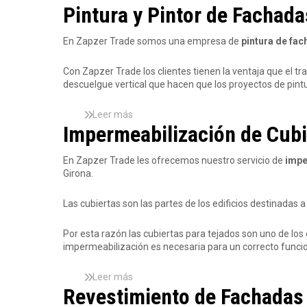
d
d
Pintura y Pintor de Fachada
o
e
e
b
T
A
r
e
En Zapzer Trade somos una empresa de
m
pintura de fa
e
r
i
L
r
a
Con Zapzer Trade los clientes tienen la ventaja que el t
i
a
n
descuelgue vertical que hacen que los proyectos de pin
m
z
t
p
a
o
i
Leer más
s
s
e
e
Impermeabilización de Cubi
o
e
n
z
b
n
B
a
r
B
a
En Zapzer Trade les ofrecemos nuestro servicio de
impe
d
e
a
r
Girona.
e
P
r
c
C
i
c
e
Las cubiertas son las partes de los edificios destinadas a p
r
n
e
l
i
t
l
o
s
u
Por esta razón las cubiertas para tejados son uno de lo
o
n
t
r
impermeabilización es necesaria para un correcto funci
n
a
a
a
a
,
l
y
,
T
Leer más
s
e
P
T
a
Revestimiento de Fachadas y
o
s
i
a
r
b