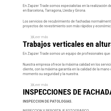
e
n
r
r
r
n
En Zapzer Trade somos especialistas en la realización d
t
r
a
e
B
en Barcelona, Tarragona, Lleida y Girona.
o
a
g
I
a
r
g
o
m
r
d
o
Los servicios de recubrimiento de fachadas normalment
n
p
c
e
n
proyectos de revestimiento son más rápidos y económic
a
e
e
F
a
,
r
l
a
L
m
Leer más
s
o
c
l
e
Trabajos verticales en altur
o
n
h
e
a
b
a
a
i
b
r
,
d
En Zapzer Trade somos un equipo de profesionales que 
d
i
e
T
a
a
l
R
a
s
,
Nuestra empresa ofrece la máxima calidad en los servici
i
e
r
e
.
cliente, con la máxima garantía en la calidad de la mano 
z
v
r
n
.
momento su seguridad y la nuestra.
a
e
a
B
.
c
s
g
a
i
t
Leer más
s
o
r
ó
i
INSPECCIONES DE FACHAD
o
n
c
n
m
b
a
e
d
i
r
,
l
INSPECCION DE PATOLOGIAS.
e
e
e
L
o
C
n
T
l
n
INSPECCION Y REPORTAJE FOTOGRAFICO.