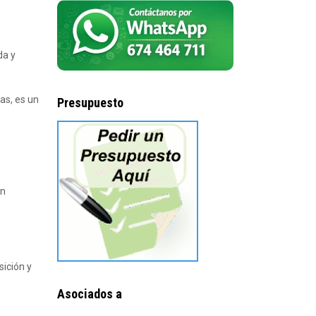
da y
as, es un
Presupuesto
in
sición y
Asociados a