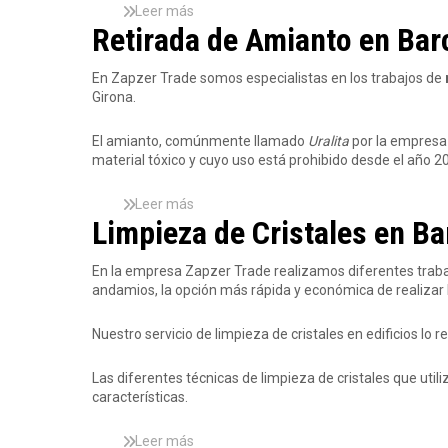
Leer más
s
r
Retirada de Amianto en Barce
o
b
r
a
En Zapzer Trade somos especialistas en los trabajos de
e
Girona.
I
m
d
El amianto, comúnmente llamado
Uralita
por la empresa
p
material tóxico y cuyo uso está prohibido desde el año 2
e
r
e
m
Leer más
s
e
Limpieza de Cristales en Bar
o
a
b
b
r
En la empresa Zapzer Trade realizamos diferentes trab
i
e
andamios, la opción más rápida y económica de realizar l
l
R
i
e
Nuestro servicio de limpieza de cristales en edificios lo 
z
t
a
i
c
r
Las diferentes técnicas de limpieza de cristales que util
i
a
características.
ó
d
n
a
Leer más
s