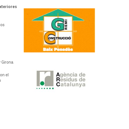
xteriores
 los
 Girona.
on el
n