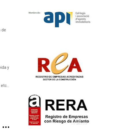
s de
eida y
etc...
...