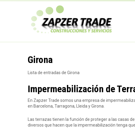
Pasar
al
Z
contenido
principal
a
p
Girona
z
Lista de entradas de Girona
e
Impermeabilización de Terr
En Zapzer Trade somos una empresa de impermeabilizaci
r
en Barcelona, Tarragona, Lleida y Girona.
Las terrazas tienen la función de proteger a las casas de l
T
diversos que hacen que la impermeabilización tenga que