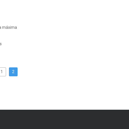
 la máxima
s
1
2