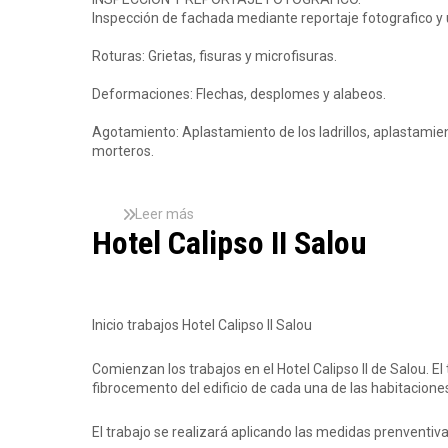
u
t
r
e
a
Inspección de fachada mediante reportaje fotografico y
b
o
a
i
,
i
d
b
d
T
Roturas: Grietas, fisuras y microfisuras.
e
e
a
a
a
r
F
j
,
r
Deformaciones: Flechas, desplomes y alabeos.
t
a
o
.
r
a
c
s
.
a
Agotamiento: Aplastamiento de los ladrillos, aplastam
s
h
v
.
g
morteros.
p
a
e
o
a
d
r
n
r
a
t
a
a
Leer más
s
s
i
,
T
Hotel Calipso II Salou
y
o
c
.
e
P
b
a
.
j
a
r
l
.
a
r
e
e
d
e
I
s
Inicio trabajos Hotel Calipso II Salou
o
d
N
e
s
e
S
n
e
s
P
Comienzan los trabajos en el Hotel Calipso II de Salou. El 
a
n
E
E
fibrocemento del edificio de cada una de las habitaciones 
l
B
x
C
t
a
t
C
u
El trabajo se realizará aplicando las medidas prenventiv
r
e
I
r