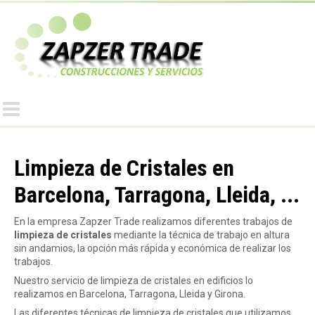
Pasar
al
Z
contenido
principal
a
p
z
Limpieza de Cristales en
Barcelona, Tarragona, Lleida, ...
e
En la empresa Zapzer Trade realizamos diferentes trabajos de
limpieza de cristales
mediante la técnica de trabajo en altura
r
sin andamios, la opción más rápida y económica de realizar los
trabajos.
Nuestro servicio de limpieza de cristales en edificios lo
T
realizamos en Barcelona, Tarragona, Lleida y Girona.
Las diferentes técnicas de limpieza de cristales que utilizamos