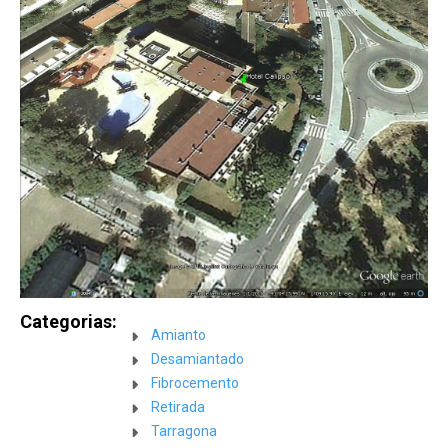
r
a
d
e
Categorias:
Amianto
Desamiantado
Fibrocemento
Retirada
Tarragona