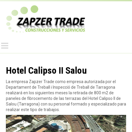
Pasar
al
Z
contenido
principal
a
p
z
Hotel Calipso II Salou
La empresa Zapzer Trade como empresa autorizada por el
e
Departament de Treball i Inspecció de Treball de Tarragona
realizará en los siguientes meses la retirada de 800 m2 de
paneles de fibrocemento de las terrazas del Hotel Calipso II de
r
Salou (Tarragona) con su personal formado y especializado para
realizar este tipo de trabajos.
T