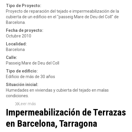
d
o
t
Tipo de Proyecto:
a
y
a
Proyecto de reparación del tejado e impermeabilización de la
f
e
S
cubierta de un edificio en el "passeig Mare de Deu del Coll" de
i
c
a
Barcelona.
j
t
n
a
Fecha de proyecto:
o
t
e
Octubre 2010
d
S
n
e
a
Localidad:
c
r
l
Barcelona
u
e
v
Calle:
b
h
a
Passeig Mare de Deu del Coll
i
a
d
e
b
Tipo de edificio:
o
r
i
Edificio de más de 30 años
r
t
l
T
Situación inicial:
a
i
a
Humedades en viviendas y cubierta del tejado en malas
f
t
r
condiciones.
i
a
r
b
c
Leer más
s
a
r
Impermeabilización de Terrazas
i
o
g
o
ó
b
o
c
en Barcelona, Tarragona
n
r
n
e
y
e
a
m
r
P