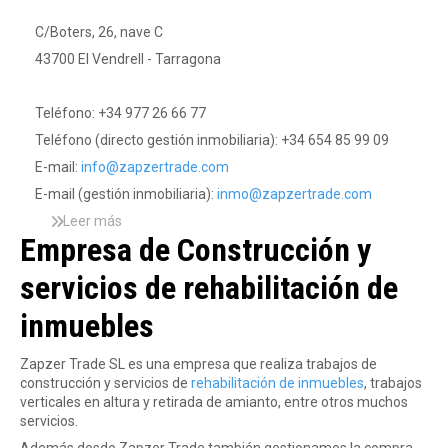
r
C/Boters, 26, nave C
43700 El Vendrell - Tarragona
a
Teléfono: +34 977 26 66 77
d
Teléfono (directo gestión inmobiliaria): +34 654 85 99 09
E-mail:
info@zapzertrade.com
E-mail (gestión inmobiliaria):
inmo@zapzertrade.com
e
Leer más
s
Empresa de Construcción y
o
b
servicios de rehabilitación de
r
e
inmuebles
L
o
c
Zapzer Trade SL es una empresa que realiza trabajos de
a
construcción y servicios de
rehabilitación de inmuebles
, trabajos
l
verticales en altura y retirada de amianto, entre otros muchos
i
servicios.
z