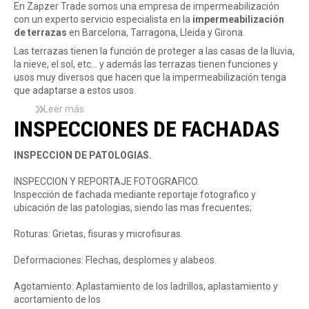
En Zapzer Trade somos una empresa de impermeabilización
e
e
r
con un experto servicio especialista en la
impermeabilización
n
p
o
de terrazas
en Barcelona, Tarragona, Lleida y Girona.
t
a
y
o
Las terrazas tienen la función de proteger a las casas de la lluvia,
r
e
S
la nieve, el sol, etc... y además las terrazas tienen funciones y
a
c
a
usos muy diversos que hacen que la impermeabilización tenga
c
t
l
que adaptarse a estos usos.
i
o
o
ó
d
Leer más
s
u
n
e
INSPECCIONES DE FACHADAS
o
-
d
r
b
T
e
e
r
a
INSPECCION DE PATOLOGIAS.
f
p
e
r
a
a
I
r
INSPECCION Y REPORTAJE FOTOGRAFICO.
c
r
m
a
Inspección de fachada mediante reportaje fotografico y
h
a
p
g
ubicación de las patologias, siendo las mas frecuentes;
a
c
e
o
d
i
r
n
Roturas: Grietas, fisuras y microfisuras.
a
ó
m
a
,
n
e
Deformaciones: Flechas, desplomes y alabeos.
t
e
a
e
i
b
Agotamiento: Aplastamiento de los ladrillos, aplastamiento y
r
m
i
acortamiento de los
r
p
l