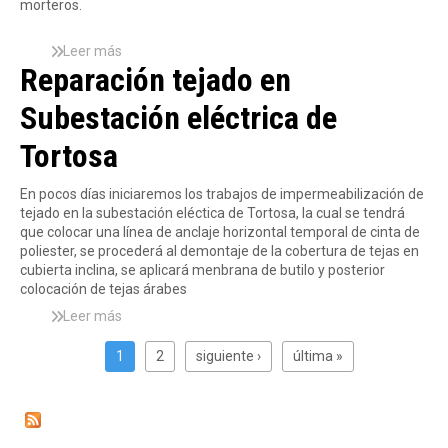
morteros.
a
e
i
z
r
z
a
m
Leer más
s
a
s
e
Reparación tejado en
o
c
y
a
b
i
b
b
Subestación eléctrica de
r
ó
a
i
e
n
l
l
Tortosa
I
d
c
i
N
e
o
z
S
T
En pocos días iniciaremos los trabajos de impermeabilización de
n
a
P
e
tejado en la subestación eléctica de Tortosa, la cual se tendrá
e
c
E
r
que colocar una línea de anclaje horizontal temporal de cinta de
s
i
C
r
poliester, se procederá al demontaje de la cobertura de tejas en
e
ó
C
a
cubierta inclina, se aplicará menbrana de butilo y posterior
n
n
I
z
colocación de tejas árabes
B
d
O
a
a
e
Leer más
s
N
s
r
t
P
o
E
e
c
e
b
á
S
1
n
2
siguiente ›
última »
e
j
r
D
B
g
l
a
e
E
a
i
o
d
R
F
r
n
n
o
e
A
c
a
a
e