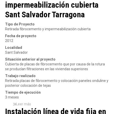
impermeabilización cubierta
a
r
c
d
e
c
Sant Salvador Tarragona
e
I
i
S
m
ó
L
p
n
Tipo de Proyecto
e
y
Retirada fibrocemento y impermeabilización cubierta
r
s
Fecha de proyecto
m
e
2012
e
r
a
Localidad
v
b
Sant Salvador
i
i
c
Situación anterior al proyecto
l
i
Cubierta de placas de fibrocemento que por causa de la rotura
i
o
se producían filtraciones en las viviendas superiores
z
s
a
Trabajo realizado
d
c
Retirada placas de fibrocemento y colocación paneles onduline y
e
i
posterior colocación de tejas
r
ó
e
Tiempo de ejecución
n
h
3 meses
c
a
u
Leer más
s
b
Instalación línea de vida fija en
b
o
i
i
b