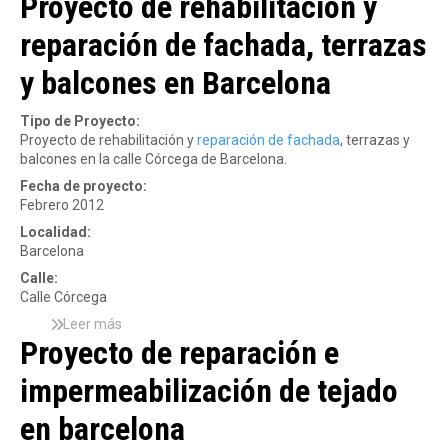
Proyecto de rehabilitación y
i
b
m
reparación de fachada, terrazas
r
p
e
e
y balcones en Barcelona
I
r
n
m
s
Tipo de Proyecto:
e
t
Proyecto de rehabilitación y
reparación de fachada
, terrazas y
a
a
balcones en la calle Córcega de Barcelona.
b
l
i
Fecha de proyecto:
a
l
Febrero 2012
c
i
i
Localidad:
z
ó
Barcelona
a
n
c
Calle:
l
i
Calle Córcega
í
ó
n
Leer más
s
n
e
Proyecto de reparación e
o
c
a
b
u
d
impermeabilización de tejado
r
b
e
e
i
v
en barcelona
P
e
i
r
r