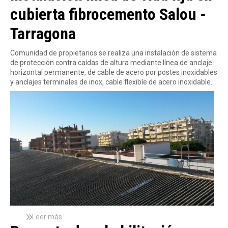
l
cubierta fibrocemento Salou -
e
r
i
r
e
t
Tarragona
t
R
a
a
e
c
e
t
i
Comunidad de propietarios se realiza una instalación de sistema
n
i
ó
de protección contra caídas de altura mediante línea de anclaje
B
r
n
horizontal permanente, de cable de acero por postes inoxidables
a
a
d
y anclajes terminales de inox, cable flexible de acero inoxidable.
r
d
e
c
a
i
e
f
n
l
i
m
o
b
u
n
r
e
a
o
b
c
l
e
e
m
s
e
n
t
o
Leer más
s
y
o