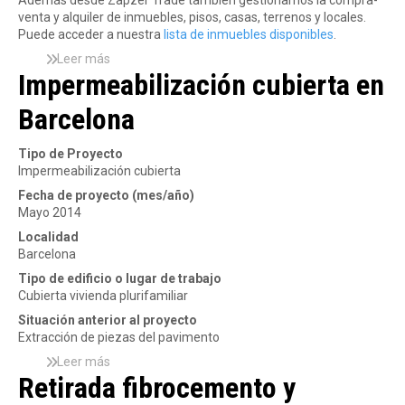
Además desde Zapzer Trade también gestionamos la compra-
a
venta y alquiler de inmuebles, pisos, casas, terrenos y locales.
c
Puede acceder a nuestra
lista de inmuebles disponibles
.
i
ó
Leer más
s
n
Impermeabilización cubierta en
o
d
b
e
Barcelona
r
l
e
a
E
Tipo de Proyecto
e
m
Impermeabilización cubierta
m
p
p
Fecha de proyecto (mes/año)
r
r
Mayo 2014
e
e
s
Localidad
s
a
Barcelona
a
d
Z
Tipo de edificio o lugar de trabajo
e
a
Cubierta vivienda plurifamiliar
C
p
o
Situación anterior al proyecto
z
n
Extracción de piezas del pavimento
e
s
Leer más
r
s
t
Retirada fibrocemento y
T
o
r
r
b
u