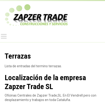
Pasar
al
Z
contenido
principal
a
p
z
Terrazas
Lista de entradas del termino terrazas.
e
Localización de la empresa
r
Zapzer Trade SL
T
Oficinas Centrales de Zapzer Trade,SL. En El Vendrell pero con
desplazamiento y trabajos en toda Cataluña.