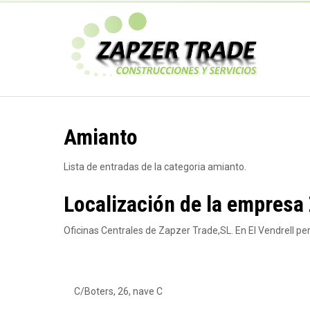
Pasar
al
Z
contenido
principal
a
p
Amianto
z
Lista de entradas de la categoria amianto.
e
Localización de la empresa
Oficinas Centrales de Zapzer Trade,SL. En El Vendrell p
r
T
C/Boters, 26, nave C