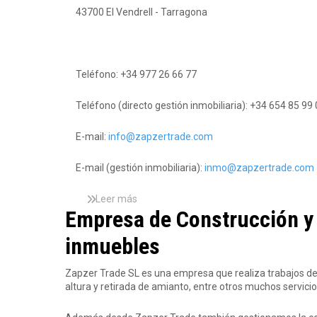
r
43700 El Vendrell - Tarragona
a
Teléfono: +34 977 26 66 77
d
Teléfono (directo gestión inmobiliaria): +34 654 85 99
E-mail:
info@zapzertrade.com
e
E-mail (gestión inmobiliaria):
inmo@zapzertrade.com
Leer más
s
Empresa de Construcción y s
o
b
inmuebles
r
e
L
Zapzer Trade SL es una empresa que realiza trabajos de
o
altura y retirada de amianto, entre otros muchos servicio
c
a