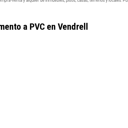
a-venta y alquiler de inmuebles, pisos, casas, terrenos y locales. P
emento a PVC en Vendrell