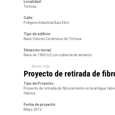
c
a
Localidad:
b
e
d
Tortosa
i
m
a
e
e
F
r
Calle:
n
i
t
Polígono Industrial Baix Ebre
t
b
a
o
r
S
Tipo de edificio:
y
o
a
Nave Colores Cerámicos de Tortosa
t
c
n
a
e
t
b
m
Situación inicial:
S
i
e
Nave de 1300 m2 con cubierta de amianto.
a
q
n
l
u
t
Leer más
v
s
e
o
Proyecto de retirada de fi
a
o
p
d
d
b
l
e
o
r
u
Tipo de Proyecto:
C
r
e
v
Proyecto de retirada de fibrocemento en la antigua fabri
o
T
P
i
fabrica.
o
a
r
a
p
r
o
l
e
Fecha de proyecto:
r
y
e
r
Mayo 2012
a
e
n
a