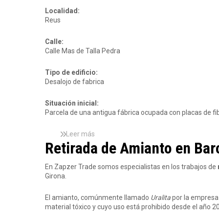
g
c
V
t
o
t
Localidad:
i
i
n
o
Reus
l
v
a
d
a
a
e
f
Calle:
d
r
r
Calle Mas de Talla Pedra
e
e
a
l
t
n
'
Tipo de edificio:
i
c
A
Desalojo de fabrica
r
a
r
a
d
b
d
Situación inicial:
e
o
a
Parcela de una antigua fábrica ocupada con placas de fi
l
ç
d
P
d
e
Leer más
e
s
e
a
Retirada de Amianto en Barce
n
o
l
m
e
b
P
i
d
r
e
En Zapzer Trade somos especialistas en los trabajos de
a
e
e
n
Girona.
n
s
P
e
t
r
d
o
El amianto, comúnmente llamado
Uralita
por la empresa
o
e
e
material tóxico y cuyo uso está prohibido desde el año 2
y
s
n
e