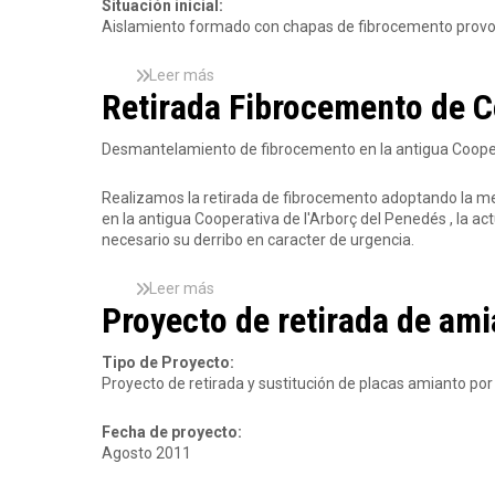
n
Situación inicial:
l
t
Aislamiento formado con chapas de fibrocemento provoc
o
y
Leer más
s
i
Retirada Fibrocemento de C
o
m
b
p
r
Desmantelamiento de fibrocemento en la antigua Cooper
e
e
r
R
m
Realizamos la retirada de fibrocemento adoptando la me
e
e
en la antigua Cooperativa de l'Arborç del Penedés , la a
t
a
necesario su derribo en caracter de urgencia.
i
b
r
i
a
Leer más
s
l
d
Proyecto de retirada de ami
o
i
a
b
z
d
r
a
Tipo de Proyecto:
e
e
c
Proyecto de retirada y sustitución de placas amianto por 
F
R
i
i
e
ó
Fecha de proyecto:
b
t
n
Agosto 2011
r
i
c
o
r
u