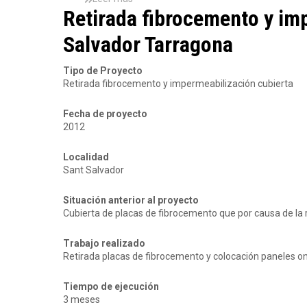
r
c
Retirada fibrocemento y im
o
T
c
b
r
i
Salvador Tarragona
r
a
ó
e
d
n
S
Tipo de Proyecto
e
y
u
Retirada fibrocemento y impermeabilización cubierta
S
s
s
L
e
t
Fecha de proyecto
r
i
2012
v
t
i
u
c
c
Localidad
i
i
Sant Salvador
o
ó
s
n
Situación anterior al proyecto
d
b
Cubierta de placas de fibrocemento que por causa de la r
e
a
r
j
Trabajo realizado
e
a
Retirada placas de fibrocemento y colocación paneles ond
h
n
a
t
b
e
Tiempo de ejecución
i
f
3 meses