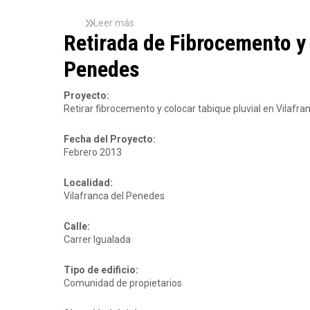
l
i
i
b
Leer más
s
t
r
Retirada de Fibrocemento y 
o
a
o
b
c
c
Penedes
r
i
e
e
ó
m
R
n
Proyecto:
e
e
d
Retirar fibrocemento y colocar tabique pluvial en Vilafr
n
t
e
t
i
i
o
Fecha del Proyecto:
r
n
a
Febrero 2013
a
m
P
d
u
V
a
Localidad:
e
C
f
Vilafranca del Penedes
b
e
i
l
n
b
Calle:
e
V
r
Carrer Igualada
s
e
o
n
c
d
Tipo de edificio:
e
r
Comunidad de propietarios
m
e
e
l