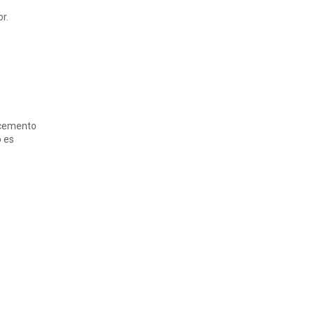
r.
ocemento
o es