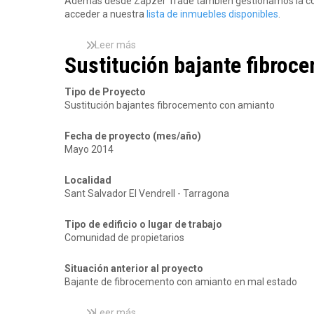
Además desde Zapzer Trade también gestionamos la compr
l
acceder a nuestra
lista de inmuebles disponibles
.
i
z
a
Leer más
s
c
Sustitución bajante fibroc
o
i
b
ó
r
Tipo de Proyecto
n
e
Sustitución bajantes fibrocemento con amianto
d
E
e
m
Fecha de proyecto (mes/año)
l
p
Mayo 2014
a
r
e
e
m
s
Localidad
p
a
Sant Salvador El Vendrell - Tarragona
r
d
e
e
Tipo de edificio o lugar de trabajo
s
C
Comunidad de propietarios
a
o
Z
n
Situación anterior al proyecto
a
s
Bajante de fibrocemento con amianto en mal estado
p
t
z
r
e
u
Leer más
s