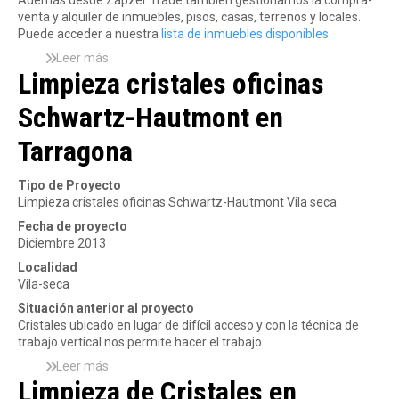
Además desde Zapzer Trade también gestionamos la compra-
a
venta y alquiler de inmuebles, pisos, casas, terrenos y locales.
c
Puede acceder a nuestra
lista de inmuebles disponibles
.
i
ó
Leer más
s
n
Limpieza cristales oficinas
o
d
b
e
Schwartz-Hautmont en
r
l
e
a
Tarragona
E
e
m
m
p
Tipo de Proyecto
p
r
Limpieza cristales oficinas Schwartz-Hautmont Vila seca
r
e
e
Fecha de proyecto
s
s
Diciembre 2013
a
a
d
Localidad
Z
e
Vila-seca
a
C
p
Situación anterior al proyecto
o
z
Cristales ubicado en lugar de difícil acceso y con la técnica de
n
e
trabajo vertical nos permite hacer el trabajo
s
r
t
Leer más
s
T
r
Limpieza de Cristales en
o
r
u