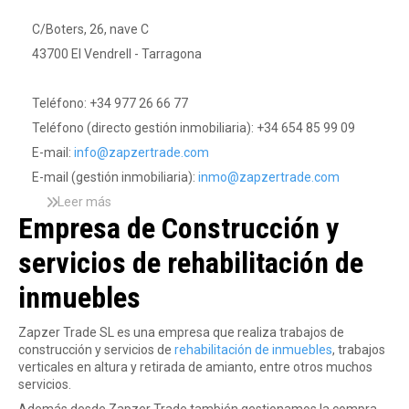
r
C/Boters, 26, nave C
43700 El Vendrell - Tarragona
a
Teléfono: +34 977 26 66 77
d
Teléfono (directo gestión inmobiliaria): +34 654 85 99 09
E-mail:
info@zapzertrade.com
E-mail (gestión inmobiliaria):
inmo@zapzertrade.com
e
Leer más
s
Empresa de Construcción y
o
b
servicios de rehabilitación de
r
e
inmuebles
L
o
c
Zapzer Trade SL es una empresa que realiza trabajos de
a
construcción y servicios de
rehabilitación de inmuebles
, trabajos
l
verticales en altura y retirada de amianto, entre otros muchos
i
servicios.
z