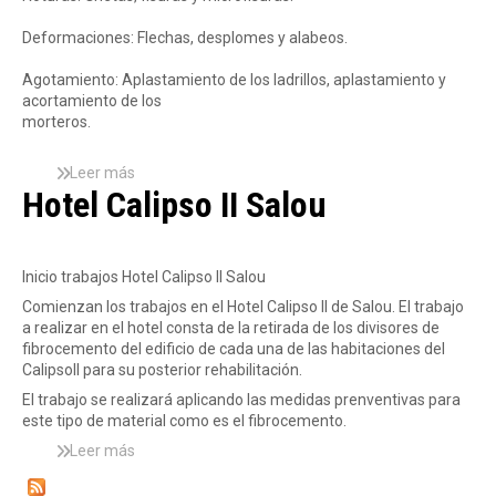
l
e
i
i
z
n
Deformaciones: Flechas, desplomes y alabeos.
t
a
a
a
d
s
Agotamiento: Aplastamiento de los ladrillos, aplastamiento y
c
e
S
acortamiento de los
i
C
c
morteros.
ó
r
h
n
i
w
Leer más
s
d
s
a
Hotel Calipso II Salou
o
e
t
r
b
i
a
t
r
n
l
z
e
m
e
-
Inicio trabajos Hotel Calipso II Salou
I
u
s
H
N
e
e
a
Comienzan los trabajos en el Hotel Calipso II de Salou. El trabajo
S
b
n
u
a realizar en el hotel consta de la retirada de los divisores de
P
l
B
t
fibrocemento del edificio de cada una de las habitaciones del
E
e
a
m
CalipsoII para su posterior rehabilitación.
C
s
r
o
El trabajo se realizará aplicando las medidas prenventivas para
C
c
n
este tipo de material como es el fibrocemento.
I
e
t
O
l
Leer más
s
e
N
o
o
n
E
n
b
T