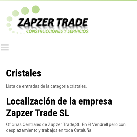
Pasar
al
Z
contenido
principal
a
p
z
Cristales
Lista de entradas de la categoria cristales.
e
Localización de la empresa
r
Zapzer Trade SL
T
Oficinas Centrales de Zapzer Trade,SL. En El Vendrell pero con
desplazamiento y trabajos en toda Cataluña.