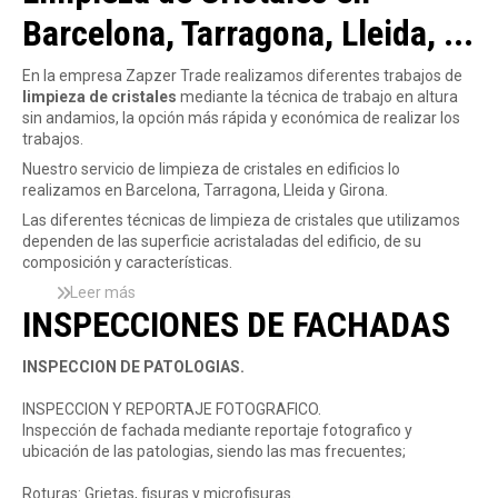
b
a
c
Barcelona, Tarragona, Lleida, ...
r
d
c
e
e
i
L
S
En la empresa Zapzer Trade realizamos diferentes trabajos de
ó
i
L
limpieza de cristales
mediante la técnica de trabajo en altura
n
m
sin andamios, la opción más rápida y económica de realizar los
y
p
trabajos.
s
i
e
Nuestro servicio de limpieza de cristales en edificios lo
e
r
realizamos en Barcelona, Tarragona, Lleida y Girona.
z
v
a
Las diferentes técnicas de limpieza de cristales que utilizamos
i
c
dependen de las superficie acristaladas del edificio, de su
c
r
composición y características.
i
i
Leer más
o
s
s
INSPECCIONES DE FACHADAS
s
o
t
d
b
a
e
r
l
INSPECCION DE PATOLOGIAS.
r
e
e
e
L
s
INSPECCION Y REPORTAJE FOTOGRAFICO.
h
i
o
Inspección de fachada mediante reportaje fotografico y
a
m
f
ubicación de las patologias, siendo las mas frecuentes;
b
p
i
i
i
c
Roturas: Grietas, fisuras y microfisuras.