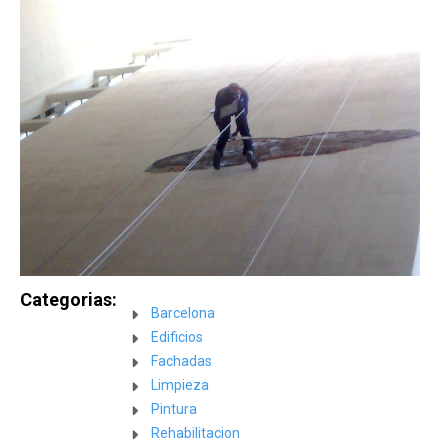
Categorias:
Barcelona
Edificios
Fachadas
Limpieza
Pintura
Rehabilitacion