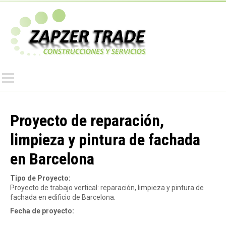
Pasar
al
Z
contenido
principal
a
p
z
Proyecto de reparación,
limpieza y pintura de fachada
e
en Barcelona
r
Tipo de Proyecto:
Proyecto de trabajo vertical: reparación, limpieza y pintura de
fachada en edificio de Barcelona.
T
Fecha de proyecto: