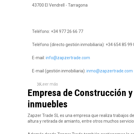
r
43700 El Vendrell - Tarragona
a
Teléfono: +34 977 26 66 77
d
Teléfono (directo gestión inmobiliaria): +34 654 85 99
E-mail:
info@zapzertrade.com
e
E-mail (gestión inmobiliaria):
inmo@zapzertrade.com
Leer más
s
Empresa de Construcción y s
o
b
inmuebles
r
e
L
Zapzer Trade SL es una empresa que realiza trabajos de
o
altura y retirada de amianto, entre otros muchos servicio
c
a