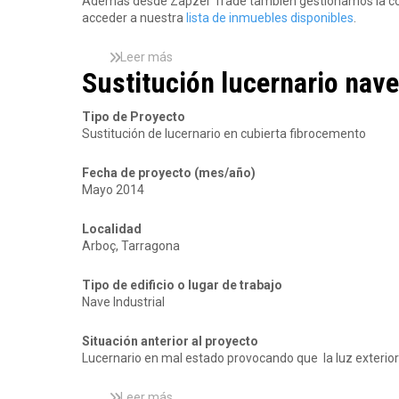
Además desde Zapzer Trade también gestionamos la compr
l
acceder a nuestra
lista de inmuebles disponibles
.
i
z
a
Leer más
s
c
Sustitución lucernario nave
o
i
b
ó
r
Tipo de Proyecto
n
e
Sustitución de lucernario en cubierta fibrocemento
d
E
e
m
Fecha de proyecto (mes/año)
l
p
Mayo 2014
a
r
e
e
m
s
Localidad
p
a
Arboç, Tarragona
r
d
e
e
Tipo de edificio o lugar de trabajo
s
C
Nave Industrial
a
o
Z
n
Situación anterior al proyecto
a
s
Lucernario en mal estado provocando que la luz exterior n
p
t
z
r
e
u
Leer más
s