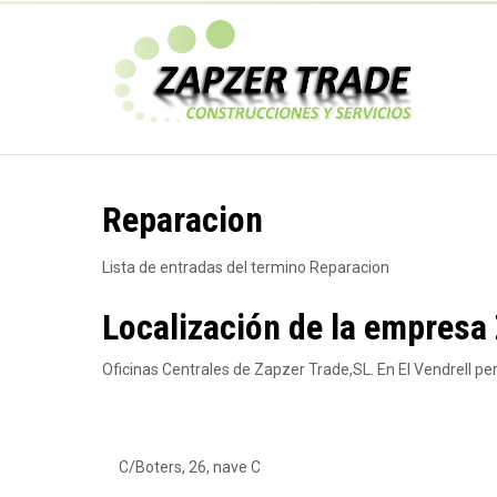
Pasar
al
Z
contenido
principal
a
p
Reparacion
z
Lista de entradas del termino Reparacion
e
Localización de la empresa
Oficinas Centrales de Zapzer Trade,SL. En El Vendrell p
r
T
C/Boters, 26, nave C