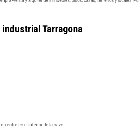
a-venta y alquiler de inmuebles, pisos, casas, terrenos y locales. P
 industrial Tarragona
o entre en el interior de la nave