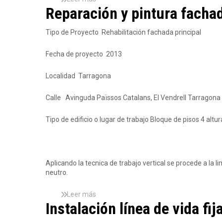
r
c
Reparación y pintura fachad
o
T
c
b
r
i
r
Tipo de Proyecto Rehabilitación fachada principal
a
ó
e
d
n
S
e
Fecha de proyecto 2013
y
u
S
s
s
L
e
t
Localidad Tarragona
r
i
v
t
Calle Avinguda Païssos Catalans, El Vendrell Tarragona
i
u
c
c
Tipo de edificio o lugar de trabajo Bloque de pisos 4 altu
i
i
o
ó
s
n
d
l
e
u
Aplicando la tecnica de trabajo vertical se procede a la 
r
c
neutro.
e
e
h
r
Leer más
s
a
n
Instalación línea de vida fi
o
b
a
b
i
r